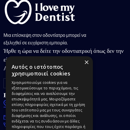
Μια επίσκεψη στον οδοντίατρο μπορεί να
εξελιχθεί σε ευχάριστη εμπειρία.
Ήρθε η ώρα να δείτε την οδοντιατρική όπως δεν την
είχατε γνωρίσει.
×
Αυτός ο ιστότοπος
Ακολουθήστε μας:
χρησιμοποιεί cookies
Χρησιμοποιούμε cookies για να
εξατομικεύσουμε το περιεχόμενο, τις
Επικοινωνία
διαφημίσεις και να αναλύσουμε την
επισκεψιμότητά μας. Μοιραζόμαστε
Σαρανταπόρου 39,
επίσης πληροφορίες σχετικά με τη χρήση
15232 Κάτω Χαλάνδρι
του ιστότοπού μας με τους συνεργάτες
διαφήμισης και ανάλυσης, οι οποίοι
info@ilovemydentist.gr
ενδέχεται να τις συνδυάσουν με άλλες
(+30) 213 049 2323
πληροφορίες που τους έχετε παράσχει ή