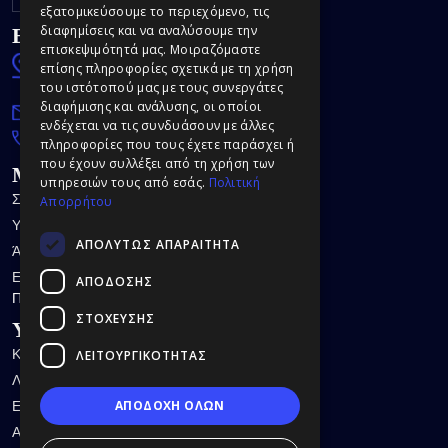
εξατομικεύσουμε το περιεχόμενο, τις
Επικοινωνία
διαφημίσεις και να αναλύσουμε την
επισκεψιμότητά μας. Μοιραζόμαστε
Σαρανταπόρου 39,
επίσης πληροφορίες σχετικά με τη χρήση
15232 Κάτω Χαλάνδρι
του ιστότοπού μας με τους συνεργάτες
διαφήμισης και ανάλυσης, οι οποίοι
info@ilovemydentist.gr
ενδέχεται να τις συνδυάσουν με άλλες
(+30) 213 049 2323
πληροφορίες που τους έχετε παράσχει ή
που έχουν συλλέξει από τη χρήση των
Μενού
υπηρεσιών τους από εσάς.
Πολιτική
Σχετικά με Εμάς
Απορρήτου
Υπηρεσίες
ΑΠΟΛΎΤΩΣ ΑΠΑΡΑΊΤΗΤΑ
Άρθρα
Επικοινωνία
ΑΠΌΔΟΣΗΣ
Πολιτική Απορρήτου
ΣΤΌΧΕΥΣΗΣ
Υπηρεσίες
Καθαρισμός Δοντιών
ΛΕΙΤΟΥΡΓΙΚΌΤΗΤΑΣ
Λεύκανση Δοντιών
ΑΠΟΔΟΧΗ ΟΛΩΝ
Εμφυτεύματα Δοντιών
Απονεύρωση