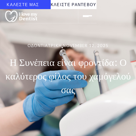
ΚΑΛΕΣΤΕ ΜΑΣ
ΚΛΕΙΣΤΕ ΡΑΝΤΕΒΟΥ
ΟΔΟΝΤΙΑΤΡΙΚΉ
NOVEMBER 12, 2025
Η Συνέπεια είναι φροντίδα: Ο
καλύτερος φίλος του χαμόγελού
σας