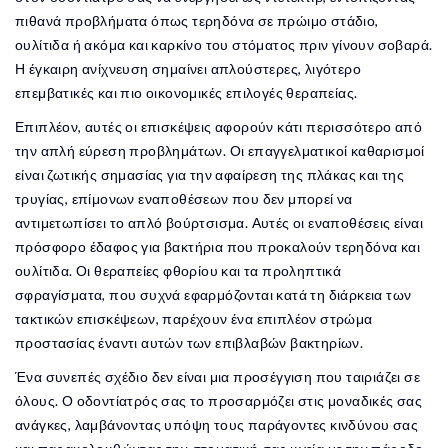
πιθανά προβλήματα όπως τερηδόνα σε πρώιμο στάδιο,
ουλίτιδα ή ακόμα και καρκίνο του στόματος πριν γίνουν σοβαρά.
Η έγκαιρη ανίχνευση σημαίνει απλούστερες, λιγότερο
επεμβατικές και πιο οικονομικές επιλογές θεραπείας.
Επιπλέον, αυτές οι επισκέψεις αφορούν κάτι περισσότερο από
την απλή εύρεση προβλημάτων. Οι επαγγελματικοί καθαρισμοί
είναι ζωτικής σημασίας για την αφαίρεση της πλάκας και της
τρυγίας, επίμονων εναποθέσεων που δεν μπορεί να
αντιμετωπίσει το απλό βούρτσισμα. Αυτές οι εναποθέσεις είναι
πρόσφορο έδαφος για βακτήρια που προκαλούν τερηδόνα και
ουλίτιδα. Οι θεραπείες φθορίου και τα προληπτικά
σφραγίσματα, που συχνά εφαρμόζονται κατά τη διάρκεια των
τακτικών επισκέψεων, παρέχουν ένα επιπλέον στρώμα
προστασίας έναντι αυτών των επιβλαβών βακτηρίων.
Ένα συνεπές σχέδιο δεν είναι μια προσέγγιση που ταιριάζει σε
όλους. Ο οδοντίατρός σας το προσαρμόζει στις μοναδικές σας
ανάγκες, λαμβάνοντας υπόψη τους παράγοντες κινδύνου σας