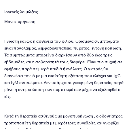
Ιογενείς λοιμώξεις
Μονοπυρήνωση
Γνωστή και ως η ασθένεια του φιλιού. Ορισμένα συμπτώματα
είναι πονόλαιμος, λεμφαδενοπάθεια, πυρετός, έντονη κόπωση.
Τα συμπτώματα μπορεί να διαρκέσουν από δύο έως τρεις
εβδομάδες και η σοβαρότητά τους διαφέρει. Είναι πιο συχνή σε
εφήβους παρά σε μικρά παιδιά ή ενήλικες. Ο γιατρός θα
διαγνώσει τον ιό με μια ευαίσθητη εξέταση που ελέγχει για IgG
και IgM αντισώματα. Δεν υπάρχει συγκεκριμένη θεραπεία, παρά
μόνο η αντιμετώπιση των συμπτωμάτων μέχρι να εξαλειφθεί ο
ιός.
Κατά τη θεραπεία ασθενούς με μονοπυρήνωση , ο οδοντίατρος
τροποποιεί τη θεραπεία με μικρότερες συνεδρίες και γνωρίζει