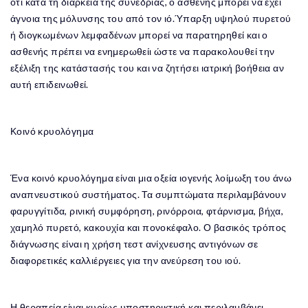
ότι κατά τη διάρκεια της συνεδρίας, ο ασθενής μπορεί να έχει
άγνοια της μόλυνσης του από τον ιό.Ύπαρξη υψηλού πυρετού
ή διογκωμένων λεμφαδένων μπορεί να παρατηρηθεί και ο
ασθενής πρέπει να ενημερωθείι ώστε να παρακολουθεί την
εξέλιξη της κατάστασής του και να ζητήσει ιατρική βοήθεια αν
αυτή επιδεινωθεί.
Κοινό κρυολόγημα
Ένα κοινό κρυολόγημα είναι μια οξεία ιογενής λοίμωξη του άνω
αναπνευστικού συστήματος. Τα συμπτώματα περιλαμβάνουν
φαρυγγίτιδα, ρινική συμφόρηση, ρινόρροια, φτάρνισμα, βήχα,
χαμηλό πυρετό, κακουχία και πονοκέφαλο. Ο βασικός τρόπος
διάγνωσης είναι η χρήση τεστ ανίχνευσης αντιγόνων σε
διαφορετικές καλλιέργειες για την ανεύρεση του ιού.
Η θεραπεία είναι κυρίως υποστηρικτική και περιλαμβάνει