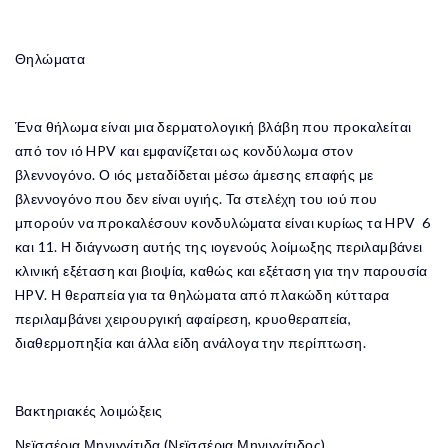
Θηλώματα
Ένα θήλωμα είναι μια δερματολογική βλάβη που προκαλείται
από τον ιό HPV και εμφανίζεται ως κονδύλωμα στον
βλεννογόνο. Ο ιός μεταδίδεται μέσω άμεσης επαφής με
βλεννογόνο που δεν είναι υγιής. Τα στελέχη του ιού που
μπορούν να προκαλέσουν κονδυλώματα είναι κυρίως τα HPV 6
και 11. Η διάγνωση αυτής της ιογενούς λοίμωξης περιλαμβάνει
κλινική εξέταση και βιοψία, καθώς και εξέταση για την παρουσία
HPV. Η θεραπεία για τα θηλώματα από πλακώδη κύτταρα
περιλαμβάνει χειρουργική αφαίρεση, κρυοθεραπεία,
διαθερμοπηξία και άλλα είδη ανάλογα την περίπτωση.
Βακτηριακές λοιμώξεις
Νεϊσσέρια Μηνιγγίτιδα (Νεϊσσέρια Μηνιγγίτιδος)