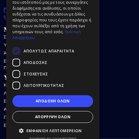
15232 Κάτω Χαλάνδρι
του ιστότοπού μας με τους συνεργάτες
διαφήμισης και ανάλυσης, οι οποίοι
info@ilovemydentist.gr
ενδέχεται να τις συνδυάσουν με άλλες
(+30) 213 049 2323
πληροφορίες που τους έχετε παράσχει ή
που έχουν συλλέξει από τη χρήση των
Μενού
υπηρεσιών τους από εσάς.
Πολιτική
Σχετικά με Εμάς
Απορρήτου
Υπηρεσίες
ΑΠΟΛΎΤΩΣ ΑΠΑΡΑΊΤΗΤΑ
Άρθρα
Επικοινωνία
ΑΠΌΔΟΣΗΣ
Πολιτική Απορρήτου
ΣΤΌΧΕΥΣΗΣ
Υπηρεσίες
Καθαρισμός Δοντιών
ΛΕΙΤΟΥΡΓΙΚΌΤΗΤΑΣ
Λεύκανση Δοντιών
ΑΠΟΔΟΧΗ ΟΛΩΝ
Εμφυτεύματα Δοντιών
Απονεύρωση
ΑΠΟΡΡΙΨΗ ΟΛΩΝ
Περιοδοντίτιδα
Εξαγωγές Φρονιμιτών
ΕΜΦΆΝΙΣΗ ΛΕΠΤΟΜΕΡΕΙΏΝ
POWERED BY COOKIESCRIPT