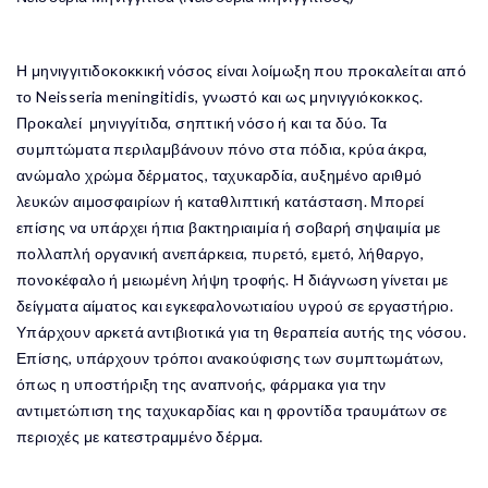
Η μηνιγγιτιδοκοκκική νόσος είναι λοίμωξη που προκαλείται από
το Neisseria meningitidis, γνωστό και ως μηνιγγιόκοκκος.
Προκαλεί μηνιγγίτιδα, σηπτική νόσο ή και τα δύο. Τα
συμπτώματα περιλαμβάνουν πόνο στα πόδια, κρύα άκρα,
ανώμαλο χρώμα δέρματος, ταχυκαρδία, αυξημένο αριθμό
λευκών αιμοσφαιρίων ή καταθλιπτική κατάσταση. Μπορεί
επίσης να υπάρχει ήπια βακτηριαιμία ή σοβαρή σηψαιμία με
πολλαπλή οργανική ανεπάρκεια, πυρετό, εμετό, λήθαργο,
πονοκέφαλο ή μειωμένη λήψη τροφής. Η διάγνωση γίνεται με
δείγματα αίματος και εγκεφαλονωτιαίου υγρού σε εργαστήριο.
Υπάρχουν αρκετά αντιβιοτικά για τη θεραπεία αυτής της νόσου.
Επίσης, υπάρχουν τρόποι ανακούφισης των συμπτωμάτων,
όπως η υποστήριξη της αναπνοής, φάρμακα για την
αντιμετώπιση της ταχυκαρδίας και η φροντίδα τραυμάτων σε
περιοχές με κατεστραμμένο δέρμα.