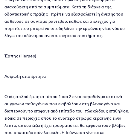
ανακούφιση από τα συμπτώματα. Κατά τη διάρκεια της
οδοντιατρικής πράξης , πρέπει να εξασφαλιστεί η άνεσης του
ασθενούς σε σύντομο ραντεβού, καθώς και ο έλεγχος για
πυρετό, που μπορεί να υποδηλώνει την εμφάνιση νέας νόσου
λόγω του αδύναμου ανοσοποιητικού συστήματος.
Έρπης (Herpes)
Λοίμωξη από έρπητα
Ο ιός απλού έρπητα τύπου 1 και 2 είναι παραδείγματα στενά
συγγενών παθογόνων που εισβάλλουν στη βλεννογόνο και
διαπερνούν το επιφανειακό επίπεδο του πλακώδους επιθηλίου,
ειδικά σε περιοχές όπου το ανώτερο στρώμα κερατίνης είναι
λεπτό, απουσιάζει ή έχει τραυματιστεί. θα εμφανιστούν βλάβες
που σηματοδοτούν λοίμωξη. Η διάγνωση γίνεται με