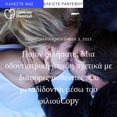
ΚΑΛΕΣΤΕ ΜΑΣ
ΚΛΕΙΣΤΕ ΡΑΝΤΕΒΟΥ
ΟΔΟΝΤΙΑΤΡΙΚΉ
NOVEMBER 3, 2025
Ποιον φιλήσατε; Μια
οδοντιατρική άποψη σχετικά με
διάφορες ασθένειες που
μεταδίδονται μέσω του
φιλιούCopy