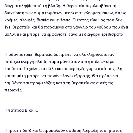
δειγματοληψία από τη βλάβη. Η θεραπεία περιλαμβάνει τη
διαχείριση των συμπτωμάτων μέσω αντιικών φαρμάκων, όπως
κρέμες, αλοιφές, δισκία και ενέσεις. Ο έρπης είναι ιός που δεν
έχει θεραπεία και θα παραμένει στο γάγγλιο του νεύρου που έχει
μολύνει και μπορεί να εμφανιστεί ξανά με διάφορα ερεθίσματα.
Η οδοντιατρική θεραπεία δε πρέπει να ολοκληρώνεται αν
υπάρχει ενεργή βλάβη παρά μόνο όταν αυτή καλυφθεί με
κρούστα. Τα χείλη, τα ούλα και οι περιοχές γύρω από τα χείλη
και τη μύτη μπορεί να πονάνε λόγω έξαρσης. Θα πρέπει να
λαμβάνονται προφυλάξεις κατά τη θεραπεία σε αυτές τις
περιοχές.
Ηπατίτιδα B και C
Η ηπατίτιδα B και C προκαλούν σοβαρή λοίμωξη του ήπατος