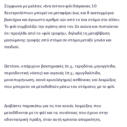
Σύμφωνα με μελέτες «ένα έντονο φιλί διάρκειας 10
δευτερολέπτων μπορεί να μεταφέρει έως και 8 εκατομμύρια
βακτήρια και άγνωστο αριθμό ιών από το ένα στόμα στο άλλο».
Το φιλί συμβολίζει την αγάπη από τον 2ο αιώνα και πιστεύεται
ότι προήλθε από το «φιλί τροφής», δηλαδή τη μεταβίβαση
μασώμενης τροφής από στόμα σε στόμα μεταξύ γονέα και
παιδιού.
Ωστόσο, υπάρχουν βακτηριακές (π.χ., τερηδόνα, μηνιγγίτιδα,
περιοδοντική νόσος) και ιογενείς (π.χ., αμυγδαλίτιδα,
μονοπυρήνωση, κοινό κρυολόγημα,) ασθένειες και λοιμώξεις
που μπορούν να μεταδοθούν μέσω του στόματος με το φιλί.
Διαβάστε παρακάτω για τις πιο κοινές λοιμώξεις που
μεταδίδονται με το φιλί και τις συνέπειες που έχουν στην
οδοντιατρική πράξη, όταν αυτή κρίνεται απαραίτητη.